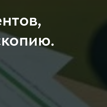
нтов,
скопию.