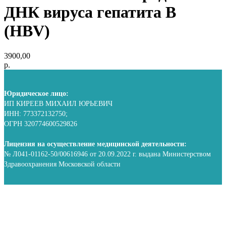
ДНК вируса гепатита B
(HBV)
3900,00
р.
Юридическое лицо:
ИП КИРЕЕВ МИХАИЛ ЮРЬЕВИЧ
ИНН: 773372132750;
ОГРН 320774600529826
Лицензия на осуществление медицинской деятельности:
№ Л041-01162-50/00616946 от 20.09.2022 г. выдана Министерством
Здравоохранения Московской области