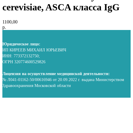
cerevisiae, ASCA класса IgG
1100,00
р.
Юридическое лицо:
ИП КИРЕЕВ МИХАИЛ ЮРЬЕВИЧ
ИНН: 773372132750;
ОГРН 320774600529826
Лицензия на осуществление медицинской деятельности:
№ Л041-01162-50/00616946 от 20.09.2022 г. выдана Министерством
Здравоохранения Московской области