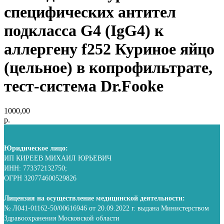
специфических антител
подкласса G4 (IgG4) к
аллергену f252 Куриное яйцо
(цельное) в копрофильтрате,
тест-система Dr.Fooke
1000,00
р.
Юридическое лицо:
ИП КИРЕЕВ МИХАИЛ ЮРЬЕВИЧ
ИНН: 773372132750;
ОГРН 320774600529826
Лицензия на осуществление медицинской деятельности:
№ Л041-01162-50/00616946 от 20.09.2022 г. выдана Министерством
Здравоохранения Московской области