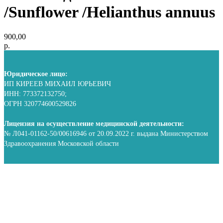
/Sunflower /Helianthus annuus
900,00
р.
Юридическое лицо:
ИП КИРЕЕВ МИХАИЛ ЮРЬЕВИЧ
ИНН: 773372132750;
ОГРН 320774600529826
Лицензия на осуществление медицинской деятельности:
№ Л041-01162-50/00616946 от 20.09.2022 г. выдана Министерством
Здравоохранения Московской области