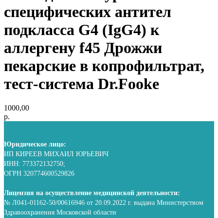
специфических антител
подкласса G4 (IgG4) к
аллергену f45 Дрожжи
пекарские в копрофильтрат,
тест-система Dr.Fooke
1000,00
р.
Юридическое лицо:
ИП КИРЕЕВ МИХАИЛ ЮРЬЕВИЧ
ИНН: 773372132750;
ОГРН 320774600529826
Лицензия на осуществление медицинской деятельности:
№ Л041-01162-50/00616946 от 20.09.2022 г. выдана Министерством
Здравоохранения Московской области