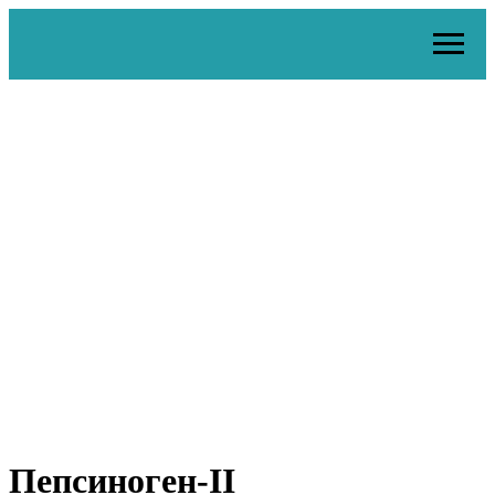
Пепсиноген-II