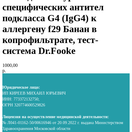
специфических антител
подкласса G4 (IgG4) к
аллергену f29 Банан в
копрофильтрате, тест-
система Dr.Fooke
1000,00
р.
Юридическое лицо:
ИП КИРЕЕВ МИХАИЛ ЮРЬЕВИЧ
ИНН: 773372132750;
ОГРН 320774600529826
Лицензия на осуществление медицинской деятельности:
№ Л041-01162-50/00616946 от 20.09.2022 г. выдана Министерством
Здравоохранения Московской области