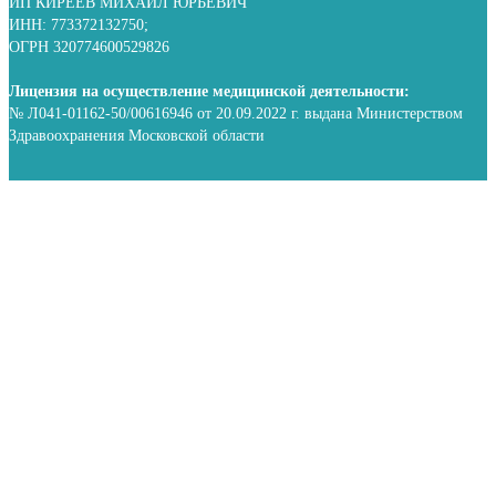
ИП КИРЕЕВ МИХАИЛ ЮРЬЕВИЧ
ИНН: 773372132750;
ОГРН 320774600529826
Лицензия на осуществление медицинской деятельности:
№ Л041-01162-50/00616946 от 20.09.2022 г. выдана Министерством
Здравоохранения Московской области