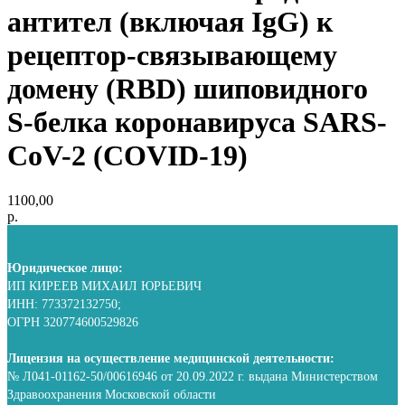
антител (включая IgG) к
рецептор-связывающему
домену (RBD) шиповидного
S-белка коронавируса SARS-
CoV-2 (COVID-19)
1100,00
р.
Юридическое лицо:
ИП КИРЕЕВ МИХАИЛ ЮРЬЕВИЧ
ИНН: 773372132750;
ОГРН 320774600529826
Лицензия на осуществление медицинской деятельности:
№ Л041-01162-50/00616946 от 20.09.2022 г. выдана Министерством
Здравоохранения Московской области