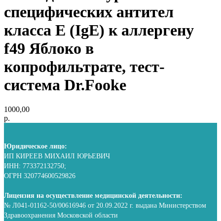
специфических антител
класса E (IgE) к аллергену
f49 Яблоко в
копрофильтрате, тест-
система Dr.Fooke
1000,00
р.
Юридическое лицо:
ИП КИРЕЕВ МИХАИЛ ЮРЬЕВИЧ
ИНН: 773372132750;
ОГРН 320774600529826
Лицензия на осуществление медицинской деятельности:
№ Л041-01162-50/00616946 от 20.09.2022 г. выдана Министерством
Здравоохранения Московской области