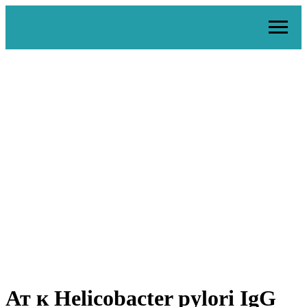
Ат к Helicobacter pylori IgG