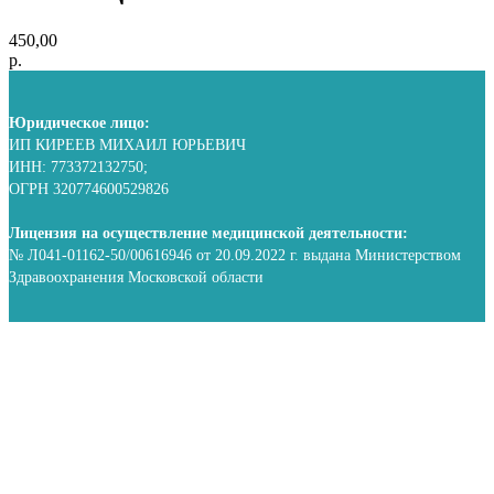
450,00
р.
Юридическое лицо:
ИП КИРЕЕВ МИХАИЛ ЮРЬЕВИЧ
ИНН: 773372132750;
ОГРН 320774600529826
Лицензия на осуществление медицинской деятельности:
№ Л041-01162-50/00616946 от 20.09.2022 г. выдана Министерством
Здравоохранения Московской области