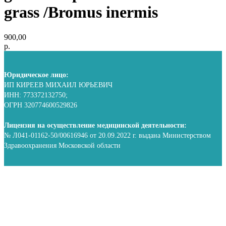
grass /Bromus inermis
900,00
р.
Юридическое лицо:
ИП КИРЕЕВ МИХАИЛ ЮРЬЕВИЧ
ИНН: 773372132750;
ОГРН 320774600529826
Лицензия на осуществление медицинской деятельности:
№ Л041-01162-50/00616946 от 20.09.2022 г. выдана Министерством
Здравоохранения Московской области