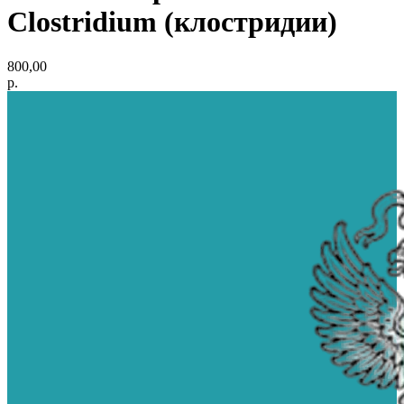
Clostridium (клостридии)
800,00
р.