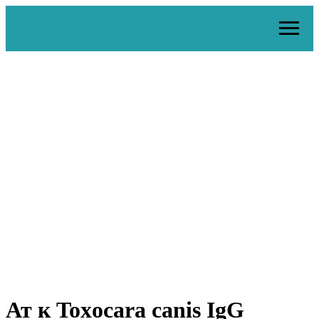
Ат к Toxocara canis IgG