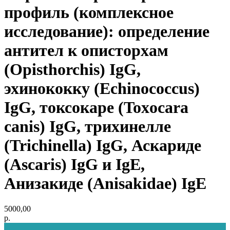
профиль (комплексное
исследование): определение
антител к описторхам
(Opisthorchis) IgG,
эхинококку (Echinococcus)
IgG, токсокаре (Toxocara
canis) IgG, трихинелле
(Trichinella) IgG, Аскариде
(Ascaris) IgG и IgE,
Анизакиде (Anisakidae) IgE
5000,00
р.