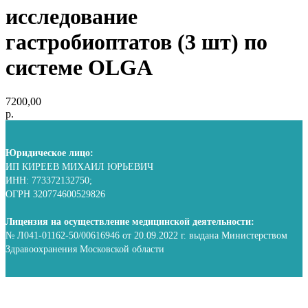
исследование
гастробиоптатов (3 шт) по
системе OLGA
7200,00
р.
Юридическое лицо:
ИП КИРЕЕВ МИХАИЛ ЮРЬЕВИЧ
ИНН: 773372132750;
ОГРН 320774600529826
Лицензия на осуществление медицинской деятельности:
№ Л041-01162-50/00616946 от 20.09.2022 г. выдана Министерством
Здравоохранения Московской области