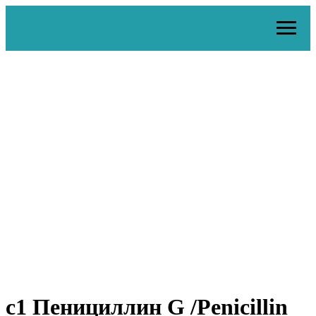
c1 Пенициллин G /Penicillin