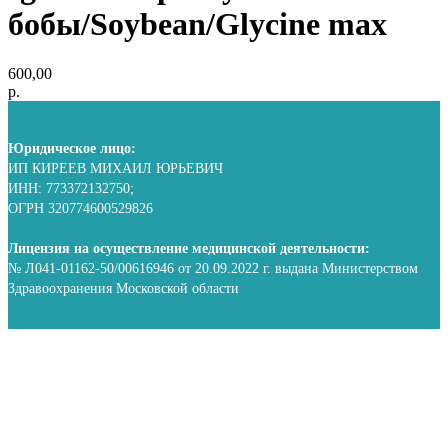
бобы/Soybean/Glycine max
600,00
р.
Юридическое лицо:
ИП КИРЕЕВ МИХАИЛ ЮРЬЕВИЧ
ИНН: 773372132750;
ОГРН 320774600529826
Лицензия на осуществление медицинской деятельности:
№ Л041-01162-50/00616946 от 20.09.2022 г. выдана Министерством
Здравоохранения Московской области