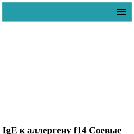
IgE к аллергену f14 Соевые