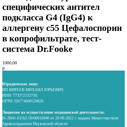
специфических антител
подкласса G4 (IgG4) к
аллергену c55 Цефалоспорин
в копрофильтрате, тест-
система Dr.Fooke
1000,00
р.
Юридическое лицо:
ИП КИРЕЕВ МИХАИЛ ЮРЬЕВИЧ
ИНН: 773372132750;
ОГРН 320774600529826
Лицензия на осуществление медицинской деятельности:
№ Л041-01162-50/00616946 от 20.09.2022 г. выдана Министерством
Здравоохранения Московской области