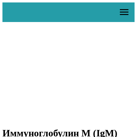
Иммуноглобулин M (IgM)