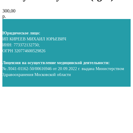
300,00
р.
Юридическое лицо:
ИП КИРЕЕВ МИХАИЛ ЮРЬЕВИЧ
ИНН: 773372132750;
ОГРН 320774600529826
Лицензия на осуществление медицинской деятельности:
№ Л041-01162-50/00616946 от 20.09.2022 г. выдана Министерством
Здравоохранения Московской области