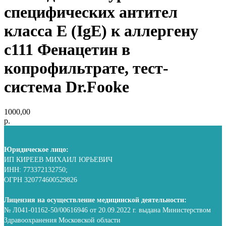
специфических антител
класса E (IgE) к аллергену
с111 Фенацетин в
копрофильтрате, тест-
система Dr.Fooke
1000,00
р.
Юридическое лицо:
ИП КИРЕЕВ МИХАИЛ ЮРЬЕВИЧ
ИНН: 773372132750;
ОГРН 320774600529826
Лицензия на осуществление медицинской деятельности:
№ Л041-01162-50/00616946 от 20.09.2022 г. выдана Министерством
Здравоохранения Московской области