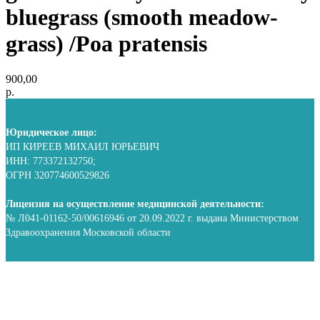
bluegrass (smooth meadow-
grass) /Poa pratensis
900,00
р.
Юридическое лицо:
ИП КИРЕЕВ МИХАИЛ ЮРЬЕВИЧ
ИНН: 773372132750;
ОГРН 320774600529826
Лицензия на осуществление медицинской деятельности:
№ Л041-01162-50/00616946 от 20.09.2022 г. выдана Министерством
Здравоохранения Московской области