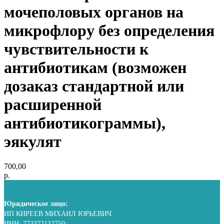
мочеполовых органов на
микрофлору без определения
чувcтвительности к
антибиотикам (возможен
дозаказ стандартной или
расширенной
антибиотикограммы),
эякулят
700,00
р.
Юридическое лицо:
ИП КИРЕЕВ МИХАИЛ ЮРЬЕВИЧ
ИНН: 773372132750;