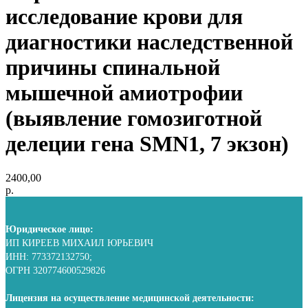
исследование крови для
диагностики наследственной
причины спинальной
мышечной амиотрофии
(выявление гомозиготной
делеции гена SMN1, 7 экзон)
2400,00
р.
Юридическое лицо:
ИП КИРЕЕВ МИХАИЛ ЮРЬЕВИЧ
ИНН: 773372132750;
ОГРН 320774600529826
Лицензия на осуществление медицинской деятельности: