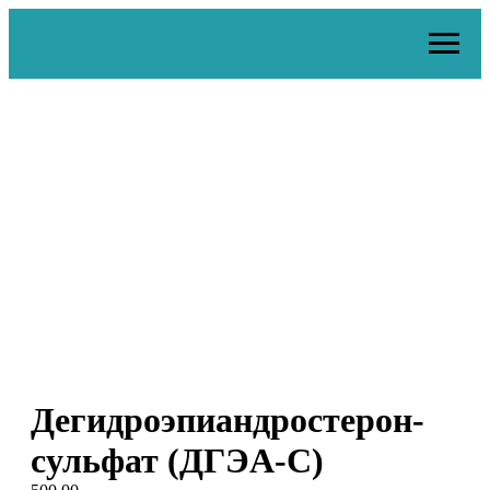
Дегидроэпиандростерон-
сульфат (ДГЭА-С)