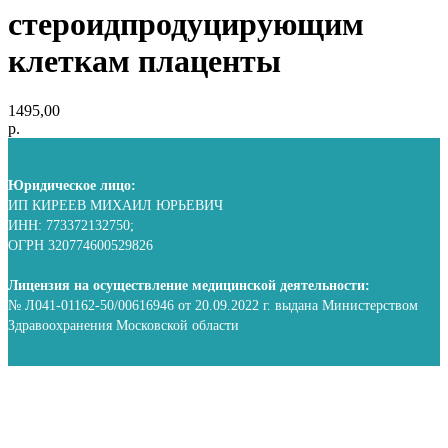
стероидпродуцирующим
клеткам плаценты
1495,00
р.
Юридическое лицо:
ИП КИРЕЕВ МИХАИЛ ЮРЬЕВИЧ
ИНН: 773372132750;
ОГРН 320774600529826
Лицензия на осуществление медицинской деятельности:
№ Л041-01162-50/00616946 от 20.09.2022 г. выдана Министерством
Здравоохранения Московской области