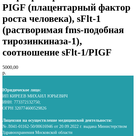
PIGF (плацентарный фактор
роста человека), sFlt-1
(растворимая fms-подобная
тирозинкиназа-1),
соотношение sFlt-1/PIGF
5000,00
р.
Юридическое лицо:
ИП КИРЕЕВ МИХАИЛ ЮРЬЕВИЧ
ИНН: 773372132750;
ОГРН 320774600529826
Лицензия на осуществление медицинской деятельности:
№ Л041-01162-50/00616946 от 20.09.2022 г. выдана Министерством
Здравоохранения Московской области