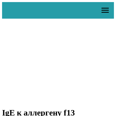
IgE к аллергену f13