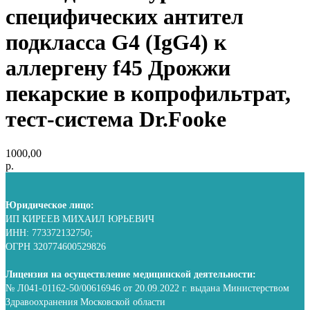
специфических антител
подкласса G4 (IgG4) к
аллергену f45 Дрожжи
пекарские в копрофильтрат,
тест-система Dr.Fooke
1000,00
р.
Юридическое лицо:
ИП КИРЕЕВ МИХАИЛ ЮРЬЕВИЧ
ИНН: 773372132750;
ОГРН 320774600529826
Лицензия на осуществление медицинской деятельности:
№ Л041-01162-50/00616946 от 20.09.2022 г. выдана Министерством
Здравоохранения Московской области