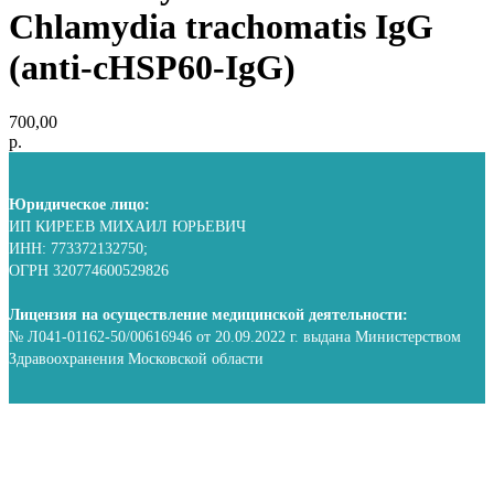
Chlamydia trachomatis IgG
(аnti-cHSP60-IgG)
700,00
р.
Юридическое лицо:
ИП КИРЕЕВ МИХАИЛ ЮРЬЕВИЧ
ИНН: 773372132750;
ОГРН 320774600529826
Лицензия на осуществление медицинской деятельности:
№ Л041-01162-50/00616946 от 20.09.2022 г. выдана Министерством
Здравоохранения Московской области